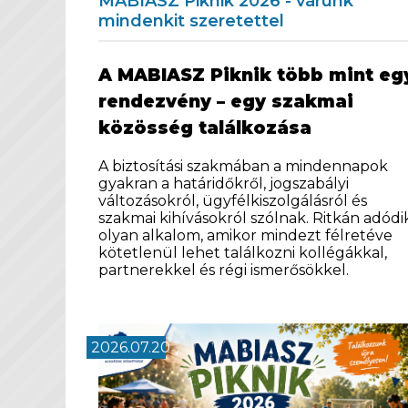
MABIASZ Piknik 2026 - várunk
mindenkit szeretettel
A MABIASZ Piknik több mint eg
rendezvény – egy szakmai
közösség találkozása
A biztosítási szakmában a mindennapok
gyakran a határidőkről, jogszabályi
változásokról, ügyfélkiszolgálásról és
szakmai kihívásokról szólnak. Ritkán adódi
olyan alkalom, amikor mindezt félretéve
kötetlenül lehet találkozni kollégákkal,
partnerekkel és régi ismerősökkel.
2026.07.20