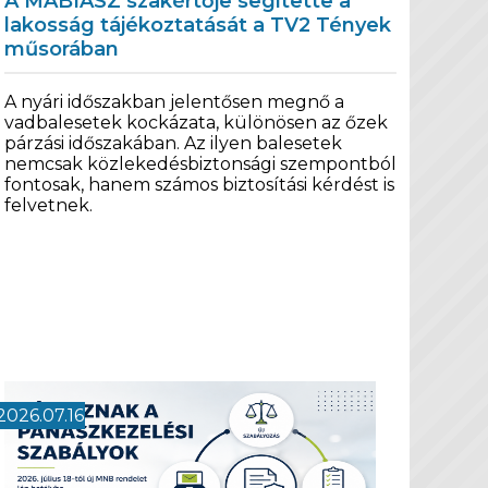
A MABIASZ szakértője segítette a
lakosság tájékoztatását a TV2 Tények
műsorában
A nyári időszakban jelentősen megnő a
vadbalesetek kockázata, különösen az őzek
párzási időszakában. Az ilyen balesetek
nemcsak közlekedésbiztonsági szempontból
fontosak, hanem számos biztosítási kérdést is
felvetnek.
2026.07.16