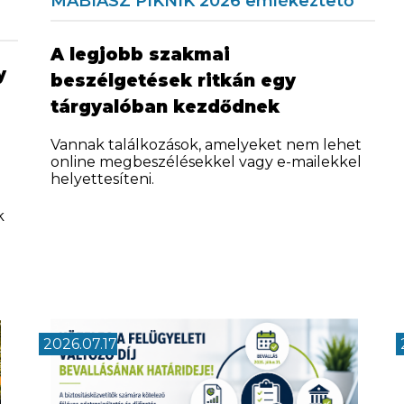
MABIASZ PIKNIK 2026 emlékeztető
A legjobb szakmai
y
beszélgetések ritkán egy
tárgyalóban kezdődnek
Vannak találkozások, amelyeket nem lehet
online megbeszélésekkel vagy e-mailekkel
helyettesíteni.
k
2026.07.17