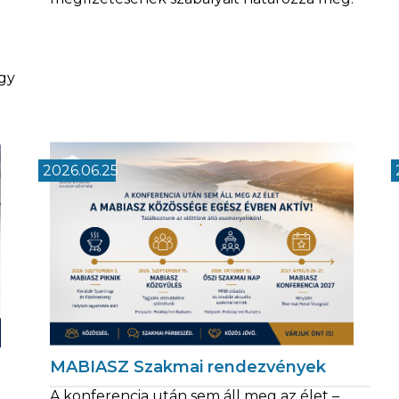
l
agy
2026.06.25
MABIASZ Szakmai rendezvények
A konferencia után sem áll meg az élet –