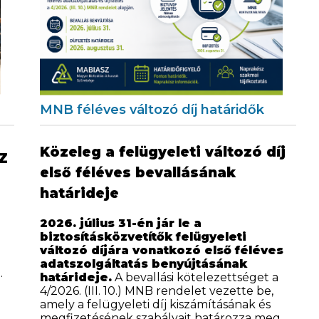
MNB féléves változó díj határidők
Közeleg a felügyeleti változó díj
SZ
első féléves bevallásának
határideje
2026. július 31-én jár le a
biztosításközvetítők felügyeleti
változó díjára vonatkozó első féléves
adatszolgáltatás benyújtásának
.
határideje.
A bevallási kötelezettséget a
4/2026. (III. 10.) MNB rendelet vezette be,
amely a felügyeleti díj kiszámításának és
megfizetésének szabályait határozza meg.