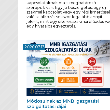
kapcsolatoknak ma is meghatározó
szerepük van. Egy jó beszélgetés, egy új
szakmai kapcsolat vagy egy régi ismerősse
való találkozás sokszor legalább annyit
jelent, mint egy sikeres szakmai előadás v
egy hivatalos egyeztetés.
2026.07.13
Módosulnak az MNB igazgatási
szolgáltatási díjai