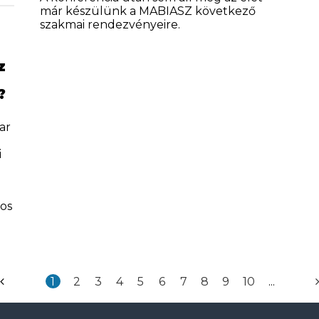
már készülünk a MABIASZ következő
szakmai rendezvényeire.
z
?
ar
i
mos
1
2
3
4
5
6
7
8
9
10
...