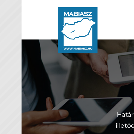
unk!
nk vannak a jövőt
ösen olyan erőket