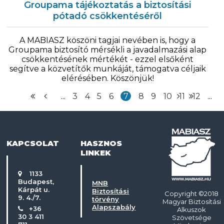
Groupama tájékoztatás a biztosítási
pótadó csökkentéséről
A MABIASZ köszöni tagjai nevében is, hogy a
Groupama biztosító mérsékli a javadalmazási alap
csökkentésének mértékét - ezzel elsőként
segítve a közvetítők munkáját, támogatva céljaik
elérésében. Köszönjük!
...
3
4
5
6
7
8
9
10
11
12
...
KAPCSOLAT
HASZNOS
LINKEK
1133
Budapest,
MNB
Kárpát u.
Biztosítási
Copyright ©2018
9. 4./7.
törvény
Magyar Biztosítási
Alapszabály
+36
Alkuszok
30 3 411
Szövetsége