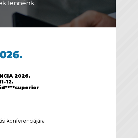
ek lennénk.
026.
CIA 2026.
1-12.
ád****superior
ó
si konferenciájára.