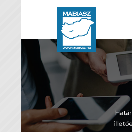
Határ
illet