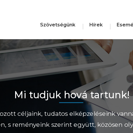
Szövetségünk
Hírek
Esemé
Mi tudjuk hová tartunk!
ozott céljaink, tudatos elképzeléseink vann
ően, s reményeink szerint együtt, közösen ol