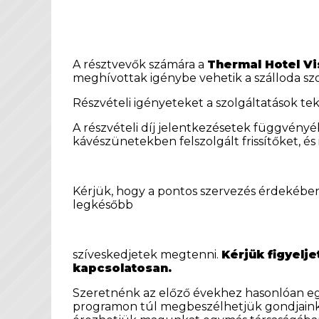
A résztvevők számára a
Thermal Hotel Vi
meghívottak igénybe vehetik a szálloda szol
Részvételi igényeteket a szolgáltatások tek
A részvételi díj jelentkezésetek függvényé
kávészünetekben felszolgált frissítőket, és 
Kérjük, hogy a pontos szervezés érdekében 
legkésőbb
szíveskedjetek megtenni.
Kérjük figyelje
kapcsolatosan.
Szeretnénk az előző évekhez hasonlóan egy 
programon túl megbeszélhetjük gondjainka