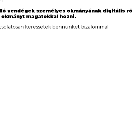
n.
álló vendégek személyes okmányának digitális rög
 okmányt magatokkal hozni.
csolatosan keressetek bennünket bizalommal.