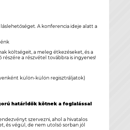
láslehetőséget. A konferencia ideje alatt a
elénk
ak költségeit, a meleg étkezéseket, és a
ő részére a részvétel továbbra is ingyenes!
lyenként külön-külön regisztráljatok)
gorú határidők kötnek a foglalással
ndezvényt szervezni, ahol a hivatalos
 és végül, de nem utolsó sorban jól