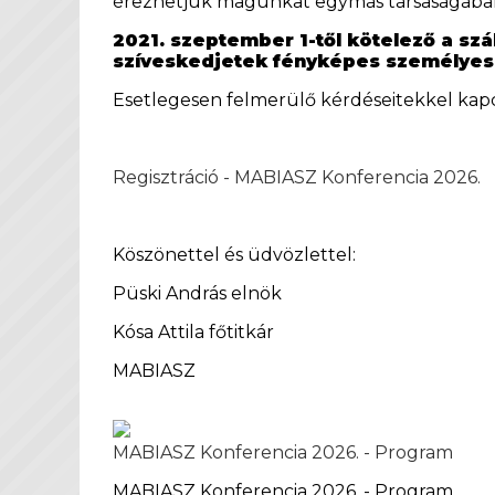
érezhetjük magunkat egymás társaságába
2021. szeptember 1-től kötelező a sz
szíveskedjetek fényképes személyes
Esetlegesen felmerülő kérdéseitekkel kap
Regisztráció - MABIASZ Konferencia 2026.
Köszönettel és üdvözlettel:
Püski András elnök
Kósa Attila főtitkár
MABIASZ
MABIASZ Konferencia 2026. - Program
MABIASZ Konferencia 2026. - Program