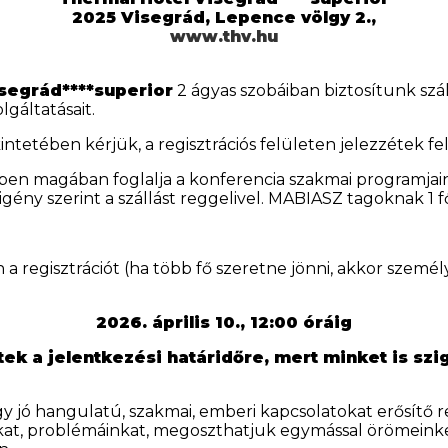
2025 Visegrád, Lepence völgy 2.,
www.thv.hu
segrád****superior
2 ágyas szobáiban biztosítunk szál
gáltatásait.
intetében kérjük, a regisztrációs felületen jelezzétek f
ben magában foglalja a konferencia szakmai programjain
igény szerint a szállást reggelivel. MABIASZ tagoknak 1 f
a regisztrációt (ha több fő szeretne jönni, akkor szemé
2026. április 10., 12:00 óráig
tek a jelentkezési határidőre, mert minket is szi
jó hangulatú, szakmai, emberi kapcsolatokat erősítő re
t, problémáinkat, megoszthatjuk egymással örömeinket,