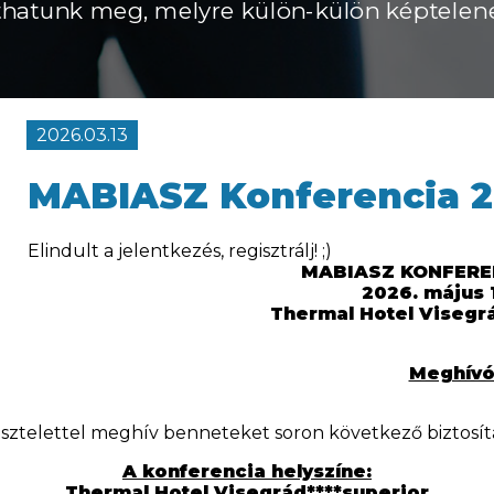
hatunk meg, melyre külön-külön képtelen
2026.03.13
MABIASZ Konferencia 2
Elindult a jelentkezés, regisztrálj! ;)
MABIASZ KONFEREN
2026. május 1
Thermal Hotel Visegr
Meghív
isztelettel meghív benneteket soron következő biztosítá
A konferencia helyszíne:
Thermal Hotel Visegrád****superior