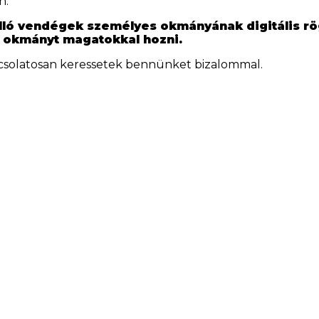
n.
álló vendégek személyes okmányának digitális rög
 okmányt magatokkal hozni.
csolatosan keressetek bennünket bizalommal.