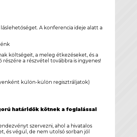
láslehetőséget. A konferencia ideje alatt a
elénk
ak költségeit, a meleg étkezéseket, és a
ő részére a részvétel továbbra is ingyenes!
lyenként külön-külön regisztráljatok)
gorú határidők kötnek a foglalással
ndezvényt szervezni, ahol a hivatalos
 és végül, de nem utolsó sorban jól