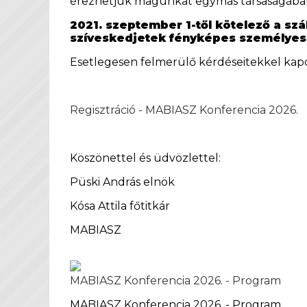
érezhetjük magunkat egymás társaságába
2021. szeptember 1-től kötelező a sz
szíveskedjetek fényképes személyes
Esetlegesen felmerülő kérdéseitekkel kap
Regisztráció - MABIASZ Konferencia 2026.
Köszönettel és üdvözlettel:
Püski András elnök
Kósa Attila főtitkár
MABIASZ
MABIASZ Konferencia 2026. - Program
MABIASZ Konferencia 2026. - Program