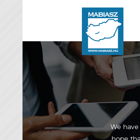
We have c
hope tha