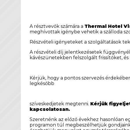
A résztvevők számára a
Thermal Hotel Vi
meghívottak igénybe vehetik a szálloda szol
Részvételi igényeteket a szolgáltatások tek
A részvételi díj jelentkezésetek függvényé
kávészünetekben felszolgált frissítőket, és 
Kérjük, hogy a pontos szervezés érdekében 
legkésőbb
szíveskedjetek megtenni.
Kérjük figyelje
kapcsolatosan.
Szeretnénk az előző évekhez hasonlóan egy 
programon túl megbeszélhetjük gondjainka