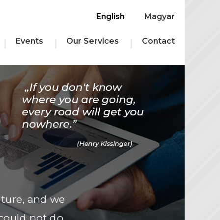
English
Magyar
Events
Our Services
Contact
uture, and we
could not do