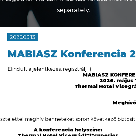
separately.
2026.03.13
MABIASZ Konferencia 2
Elindult a jelentkezés, regisztrálj! ;)
MABIASZ KONFEREN
2026. május 1
Thermal Hotel Visegr
Meghív
isztelettel meghív benneteket soron következő biztosítá
A konferencia helyszíne:
Thermal Hotel Visegrád****superior