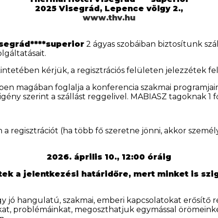
2025 Visegrád, Lepence völgy 2.,
www.thv.hu
segrád****superior
2 ágyas szobáiban biztosítunk szál
gáltatásait.
intetében kérjük, a regisztrációs felületen jelezzétek f
ben magában foglalja a konferencia szakmai programjain
igény szerint a szállást reggelivel. MABIASZ tagoknak 1 f
a regisztrációt (ha több fő szeretne jönni, akkor szemé
2026. április 10., 12:00 óráig
tek a jelentkezési határidőre, mert minket is szi
jó hangulatú, szakmai, emberi kapcsolatokat erősítő re
t, problémáinkat, megoszthatjuk egymással örömeinket,