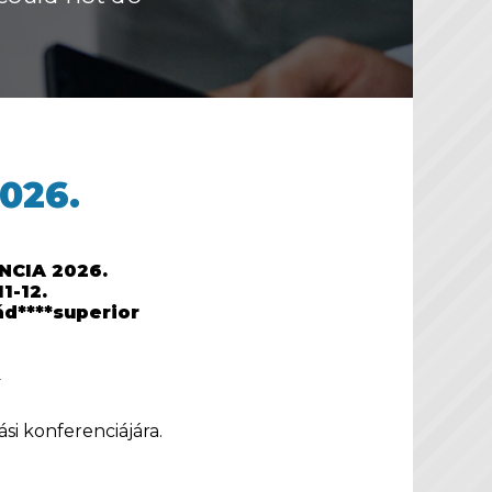
026.
CIA 2026.
1-12.
ád****superior
ó
si konferenciájára.