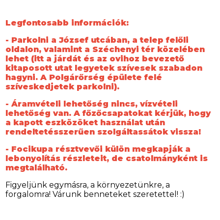
Legfontosabb információk:
- Parkolni a József utcában, a telep felőli
oldalon, valamint a Széchenyi tér közelében
lehet (itt a járdát és az ovihoz bevezető
kitaposott utat legyetek szívesek szabadon
hagyni. A Polgárőrség épülete felé
szíveskedjetek parkolni).
- Áramvételi lehetőség nincs, vízvételi
lehetőség van. A főzőcsapatokat kérjük, hogy
a kapott eszközöket használat után
rendeltetésszerűen szolgáltassátok vissza!
- Focikupa résztvevői külön megkapják a
lebonyolítás részleteit, de csatolmányként is
megtalálható.
Figyeljünk egymásra, a környezetünkre, a
forgalomra! Várunk benneteket szeretettel! :)