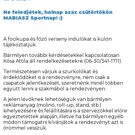
Ne feledjétek, holnap azaz csütörtökön
MABIASZ Sportnap! :)
A focikupa és főző verseny indulókat is külön
tájékoztatjuk.
Bármilyen további kérdésetekkel kapcsolatosan
Kósa Attila áll rendelkezésetekre (06-30/341-1711).
Természetesen várjuk a szurkolókat és
érdeklődőket is a rendezvényre, nem csak a
csapatok jelentkezését, szeretnénk minél többen
együtt lenni a szakmából a rendezvényen.
A jelen lévőknek lehetőségük van bármilyen
reklámanyag (molinó, roll-up, stand, stb.)
kihelyezésére és felállítására is a szervezőkkel előre
egyeztetettek alapján, illetve ha bármilyen egyéb
módon támogatni kívánjátok a rendezvényt azt is
örömmel vesszük.