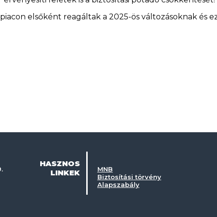
iacon elsőként reagáltak a 2025-ös változásoknak és e
HASZNOS
.
MNB
LINKEK
Biztosítási törvény
Alapszabály