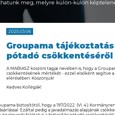
hatunk meg, melyre külön-külön képtelen
2025.03.06
Groupama tájékoztatás 
pótadó csökkentéséről
A MABIASZ köszöni tagjai nevében is, hogy a Groupam
csökkentésének mértékét - ezzel elsőként segítve a
elérésében. Köszönjük!
Kedves Kollégák!
pama biztosítótól, hogy a 197/2022. (VI. 4.) Kormányren
sárlással. Ezáltal pedig a javadalmazás alapjának csökk
érvényesíti felétek is a biztosítási pótadó csökkentését!