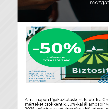
mozgat
A mai napon tájékoztatásként kaptuk a Grou
mértékét csökkentik, 50%-kal állampapír vá
2025. márciusi javadalmazások kifizetésekor 