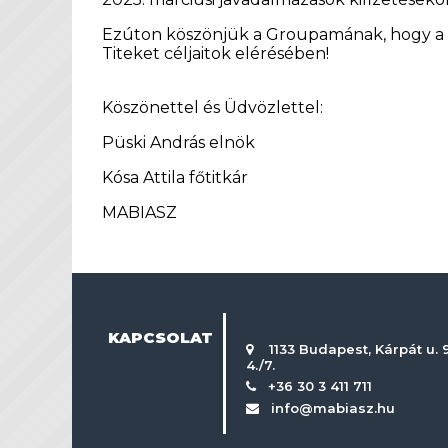
Ezúton köszönjük a Groupamának, hogy a p
Titeket céljaitok elérésében!
Köszönettel és Üdvözlettel:
Püski András elnök
Kósa Attila főtitkár
MABIASZ
KAPCSOLAT
1133 Budapest, Kárpát u. 9
4./7.
+36 30 3 411 711
info@mabiasz.hu