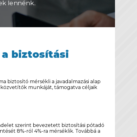
ek lennénk.
a biztosítási
a biztosító mérsékli a javadalmazási alap
 közvetítők munkáját, támogatva céljaik
delet szerint bevezetett biztosítási pótadó
entését 8%-ról 4%-ra mérséklik. Továbbá a