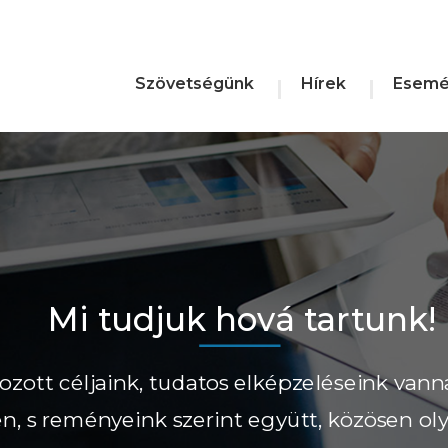
Szövetségünk
Hírek
Esemé
Mi tudjuk hová tartunk!
ozott céljaink, tudatos elképzeléseink vann
ően, s reményeink szerint együtt, közösen ol