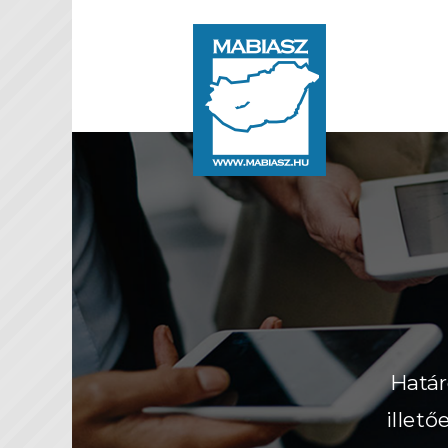
Határ
illet