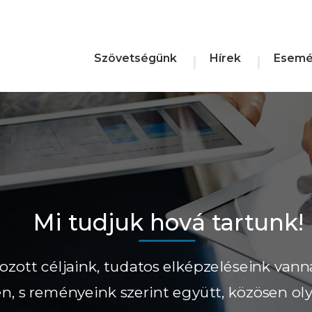
Szövetségünk
Hírek
Esemé
Mi tudjuk hová tartunk!
ozott céljaink, tudatos elképzeléseink vann
ően, s reményeink szerint együtt, közösen ol