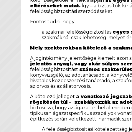
kölönbségekkel, ennek alapján
az egyes 
eltéréseket mutat.
Így – a biztosítók kín
felelősségbiztosítási szerződéseket.
Fontos tudni, hogy
a szakmai felelősségbiztosítás
egyes 
szakmáknál csak lehetőség, melyet 
Mely szektorokban kötelező a szakma
A jogintézmény jelentősége kiemelt azon 
jelentős anyagi, vagy akár súlyos sz
felelősségbiztosítást
számos szakterület
könyvvizsgáló, az adótanácsadó, a könyvelő,
hivatalos közbeszerzési tanácsadó, a szakfor
az orvos és az állatorvos is.
A kötelező jelleget
a vonatkozó jogszab
rögzítésén túl – szabályozzák az ado
biztosítva, hogy az ágazaton belül minden
tipikusan ágazatspecifikus szabályok vona
építkezés során keletkezett, harmadik szem
A felelősségbiztosítási kötelezettség