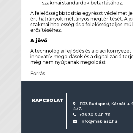
szakmai standardok betartásához.
A felelősségbiztosítás egyrészt védelmet j
ért hátrányok méltányos megtérítését. A jog
szakmai hitelesség és a felelősségteljes mű
erősítéséhez.
A jövő
A technológiai fejlődés és a piaci környezet 
innovatív megoldások és a digitalizáció te
még nem nyújtanak megoldást.
Forrás
KAPCSOLAT
1133 Budapest, Kárpát u. 9
4./7.
+36 30 3 411 711
info@mabiasz.hu