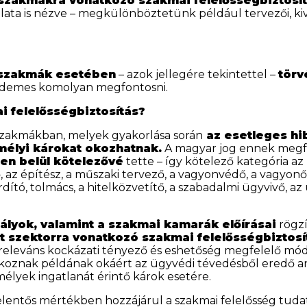
szakmákra vonatkozó szakmai felelősségbiztosítá
álata is nézve – megkülönböztetünk például tervezői, kivi
szakmák esetében
– azok jellegére tekintettel –
törv
érdemes komolyan megfontosni.
i felelősségbiztosítás?
szakmákban, melyek gyakorlása során
az esetleges hi
emélyi károkat okozhatnak.
A magyar jog ennek megfe
en belül kötelezővé
tette – így kötelező kategória az
 az építész, a műszaki tervező, a vagyonvédő, a vagyonőr
dító, tolmács, a hitelközvetítő, a szabadalmi ügyvivő, az
ályok, valamint a szakmai kamarák előírásai
rögzí
tt szektorra vonatkozó szakmai felelősségbiztosí
 releváns kockázati tényező és eshetőség megfelelő mód
tkoznak példának okáért az ügyvédi tévedésből eredő any
élyek ingatlanát érintő károk esetére.
 jelentős mértékben hozzájárul a szakmai felelősség tu