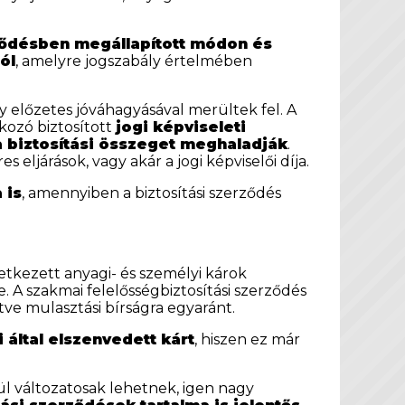
rződésben megállapított módon és
ól
, amelyre jogszabály értelmében
gy előzetes jóváhagyásával merültek fel. A
okozó biztosított
jogi képviseleti
 biztosítási összeget meghaladják
.
s eljárások, vagy akár a jogi képviselői díja.
 is
, amennyiben a biztosítási szerződés
etkezett anyagi- és személyi károk
A szakmai felelősségbiztosítási szerződés
tve mulasztási bírságra egyaránt.
 által elszenvedett kárt
, hiszen ez már
 változatosak lehetnek, igen nagy