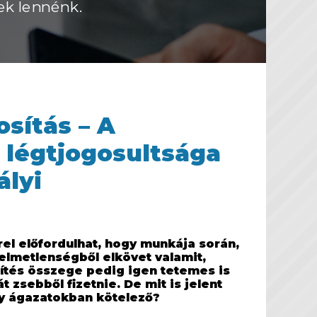
ek lennénk.
sítás – A
 légtjogosultsága
ályi
el előfordulhat, hogy munkája során,
elmetlenségből elkövet valamit,
rítés összege pedig igen tetemes is
 zsebből fizetnie. De mit is jelent
ly ágazatokban kötelező?