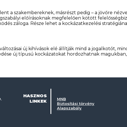
elent a szakembereknek, másrészt pedig – a jövőre nézve 
szabályi előírásoknak megfelelően kötött felelősségbizt
ködés záloga. Része lehet a kockázatkezelési stratégiána
változásai új kihívások elé állítják mind a jogalkotót, min
rjedése új típusú kockázatokat hordozhatnak magukban, 
HASZNOS
.
MNB
LINKEK
Biztosítási törvény
Alapszabály