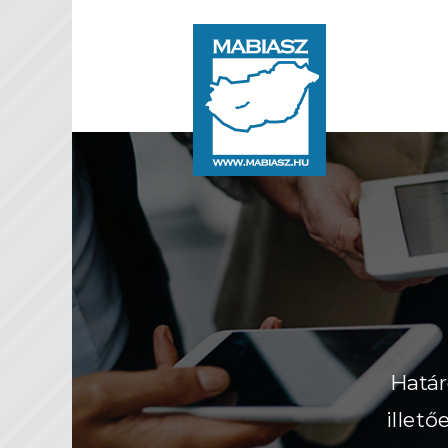
Határ
illet