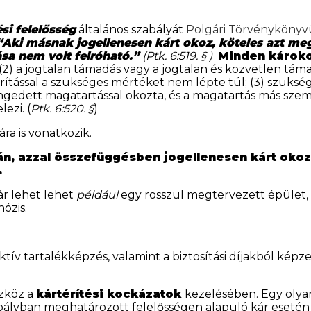
ési felelősség
általános szabályát
Polgári Törvényköny
“Aki másnak jogellenesen kárt okoz, köteles azt megt
sa nem volt felróható.”
(Ptk. 6:519. § )
Minden károko
 (2) a jogtalan támadás vagy a jogtalan és közvetlen tám
ítással a szükséges mértéket nem lépte túl; (3) szüksé
gedett magatartással okozta, és a magatartás más szemé
ezi. (
Ptk. 6:520. §
)
ra is vonatkozik.
n, azzal összefüggésben jogellenesen kárt okoz,
.
r lehet lehet
például
egy rosszul megtervezett épület, 
ózis.
v tartalékképzés, valamint a biztosítási díjakból képze
zköz a
kártérítési kockázatok
kezelésében. Egy olyan 
bályban meghatározott felelősségen alapuló kár esetén n