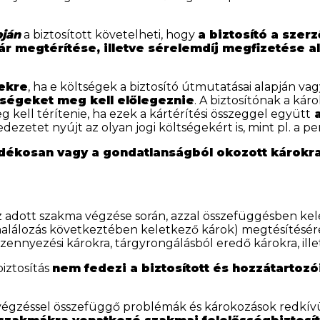
pján
a biztosított követelheti, hogy
a biztosító a sze
r megtérítése, illetve sérelemdíj megfizetése al
gekre
, ha e költségek a biztosító útmutatásai alapján va
tségeket meg kell előlegeznie
. A biztosítónak a kár
g kell térítenie, ha ezek a kártérítési összeggel együtt
a
dezetet nyújt az olyan jogi költségekért is, mint pl. a pere
ndékosan vagy a gondatlanságból okozott károkra
z adott szakma végzése során, azzal összefüggésben kel
alálozás következtében keletkező károk) megtésítésére. 
ennyezési károkra, tárgyrongálásból eredő károkra, ille
biztosítás
nem fedezi a biztosított és hozzátartozói
gzéssel összefüggő problémák és károkozások redkívül