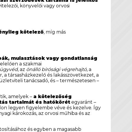
si szerződések tartalma is jelentős
telezői, könyvelői vagy orvosi
ényileg kötelező
, míg más
bák, mulasztások vagy gondatlanság
lelően a szakmai
ügyvéd
, az
önálló bírósági végrehajtó
, a
, a társasházkezelő és lakásszövetkezet, a
 üzletviteli tanácsadó, és – természetesen –
tik, amelyek –
a kötelezőség
tás tartalmát és hatókörét
egyaránt –
on legyen figyelembe véve és kezelve. Így
agi károkozás, az orvosi műhiba és az
datosításához és egyben a magasabb