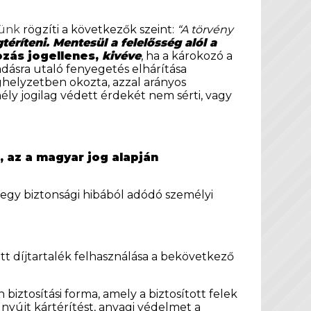
vünk
rögzíti a következők szeint:
“A törvény
éríteni. Mentesül a felelősség alól a
zás jogellenes,
kivéve
, ha a károkozó a
adásra utaló fenyegetés elhárítása
ghelyzetben okozta, azzal arányos
ly jogilag védett érdekét nem sérti, vagy
 az a magyar jog alapján
egy biztonsági hibából adódó személyi
tt díjtartalék felhasználása a bekövetkező
biztosítási forma, amely a biztosított felek
yújt kártérítést, anyagi védelmet a