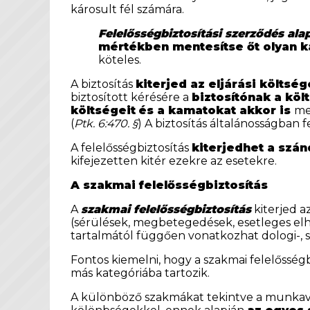
károsult fél számára.
Felelősségbiztosítási szerződés ala
mértékben mentesítse őt olyan ká
köteles.
A biztosítás
kiterjed az eljárási költsé
biztosított kérésére a
biztosítónak a köl
költségeit
és a kamatokat akkor is
me
(
Ptk. 6:470. §
) A biztosítás általánosságban fe
A felelősségbiztosítás
kiterjedhet a szá
kifejezetten kitér ezekre az esetekre.
A szakmai felelősségbiztosítás
A
szakmai felelősségbiztosítás
kiterjed a
(sérülések, megbetegedések, esetleges elh
tartalmától függően vonatkozhat dologi-, sz
Fontos kiemelni, hogy a szakmai felelősség
más kategóriába tartozik.
A különböző szakmákat tekintve a munkavé