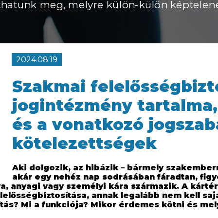
hatunk meg, melyre külön-külön képtelen
2024.08.19
Szakmai felelősségbizto
jogintézmény tartalma,
és a vonatkozó jogszab
kötelezettségek
Aki dolgozik, az hibázik – bármely szakemberr
akár egy nehéz nap sodrásában fáradtan, figy
ya, anyagi vagy személyi kára származik. A kárté
elősségbiztosítása, annak legalább nem kell saját
ítás? Mi a funkciója? Mikor érdemes kötni és me