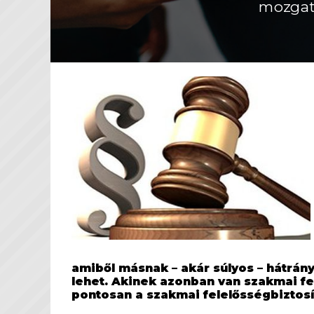
mozgat
amiből másnak – akár súlyos – hátrán
lehet. Akinek azonban van szakmai fel
pontosan a szakmai felelősségbiztos