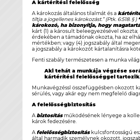
A kártérítési felelősség
A károkozás általános tilalmát és a
kártérít
tiltja a jogellenes károkozást.” (Ptk. 6:518. § )
károkozó, ha bizonyítja, hogy magatartá
kárt (1) a károsult beleegyezésével okozta;
érdekében a támadónak okozta, ha az elhár
mértékben; vagy (4) jogszabály által megen
a jogszabály a károkozót kártalanításra kötel
Fenti szabály természetesen a munka világá
Aki tehát a munkája végzése sorá
kártérítési felelősséggel tartozik
Munkavégzéssl összefüggésben okozott ká
sérülés, vagy akár egy nem megfelelő diagn
A felelősségbiztosítás
A
biztosítás
működésének lényege a kollektí
károk fedezésére.
A
felelősségbiztosítás
kulcsfontosságú es
által harmadik személynek okozott, jogsza