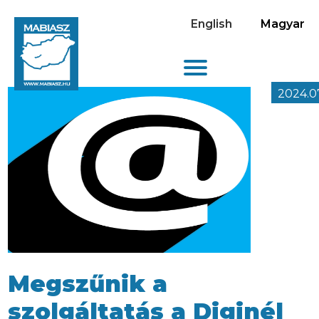
English
Magyar
2024.0
Megszűnik a
szolgáltatás a Diginél