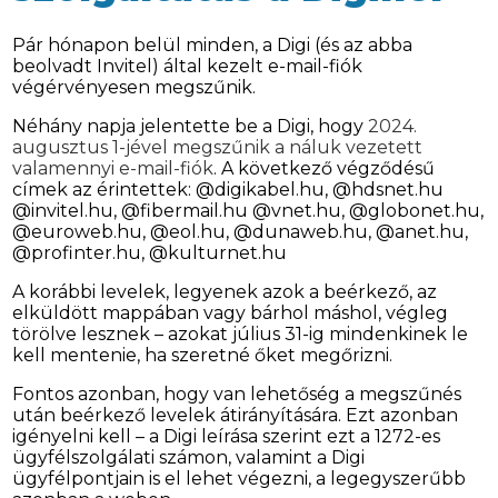
Pár hónapon belül minden, a Digi (és az abba
beolvadt Invitel) által kezelt e-mail-fiók
végérvényesen megszűnik.
Néhány napja jelentette be a Digi, hogy
2024.
augusztus 1-jével megszűnik a náluk vezetett
valamennyi e-mail-fiók
. A következő végződésű
címek az érintettek: @digikabel.hu, @hdsnet.hu
@invitel.hu, @fibermail.hu @vnet.hu, @globonet.hu,
@euroweb.hu, @eol.hu, @dunaweb.hu, @anet.hu,
@profinter.hu, @kulturnet.hu
A korábbi levelek, legyenek azok a beérkező, az
elküldött mappában vagy bárhol máshol, végleg
törölve lesznek – azokat július 31-ig mindenkinek le
kell mentenie, ha szeretné őket megőrizni.
Fontos azonban, hogy van lehetőség a megszűnés
után beérkező levelek átirányítására. Ezt azonban
igényelni kell – a Digi leírása szerint ezt a 1272-es
ügyfélszolgálati számon, valamint a Digi
ügyfélpontjain is el lehet végezni, a legegyszerűbb