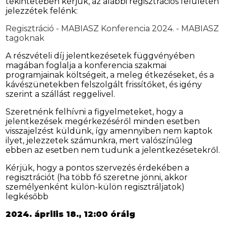
tekintetében kérjük, az alábbi regisztrációs felületen
jelezzétek felénk:
Regisztráció - MABIASZ Konferencia 2024. - MABIASZ
tagoknak
A részvételi díj jelentkezésetek függvényében
magában foglalja a konferencia szakmai
programjainak költségeit, a meleg étkezéseket, és a
kávészünetekben felszolgált frissítőket, és igény
szerint a szállást reggelivel.
Szeretnénk felhívni a figyelmeteket, hogy a
jelentkezések megérkezéséről minden esetben
visszajelzést küldünk, így amennyiben nem kaptok
ilyet, jelezzetek számunkra, mert valószínűleg
ebben az esetben nem tudunk a jelentkezésetekről.
Kérjük, hogy a pontos szervezés érdekében a
regisztrációt (ha több fő szeretne jönni, akkor
személyenként külön-külön regisztráljatok)
legkésőbb
2024. április 18., 12:00 óráig