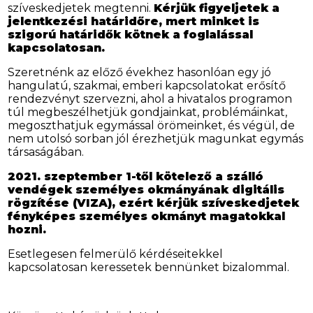
szíveskedjetek megtenni.
Kérjük figyeljetek a
jelentkezési határidőre, mert minket is
szigorú határidők kötnek a foglalással
kapcsolatosan.
Szeretnénk az előző évekhez hasonlóan egy jó
hangulatú, szakmai, emberi kapcsolatokat erősítő
rendezvényt szervezni, ahol a hivatalos programon
túl megbeszélhetjük gondjainkat, problémáinkat,
megoszthatjuk egymással örömeinket, és végül, de
nem utolsó sorban jól érezhetjük magunkat egymás
társaságában.
2021. szeptember 1-től kötelező a szálló
vendégek személyes okmányának digitális
rögzítése (VIZA), ezért kérjük szíveskedjetek
fényképes személyes okmányt magatokkal
hozni.
Esetlegesen felmerülő kérdéseitekkel
kapcsolatosan keressetek bennünket bizalommal.