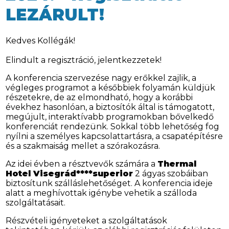
LEZÁRULT!
Kedves Kollégák!
Elindult a regisztráció, jelentkezzetek!
A konferencia szervezése nagy erőkkel zajlik, a
végleges programot a későbbiek folyamán küldjük
részetekre, de az elmondható, hogy a korábbi
évekhez hasonlóan, a biztosítók által is támogatott,
megújult, interaktívabb programokban bővelkedő
konferenciát rendezünk. Sokkal több lehetőség fog
nyílni a személyes kapcsolattartásra, a csapatépítésre
és a szakmaiság mellet a szórakozásra.
Az idei évben a résztvevők számára a
Thermal
Hotel Visegrád****superior
2 ágyas szobáiban
biztosítunk szálláslehetőséget. A konferencia ideje
alatt a meghívottak igénybe vehetik a szálloda
szolgáltatásait.
Részvételi igényeteket a szolgáltatások