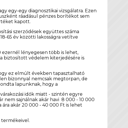
gy egy-egy diagnosztikai vizsgálatra. Ezen
nuszként ráadásul pénzes borítékot sem
téket kapott.
tosítási szerződések együttes száma
8-65 év közötti lakosságra vetítve
ezernél lényegesen több is lehet,
a biztosított védelem kiterjedésére is
 hogy ez elmúlt években tapasztalható
nden bizonnyal nemcsak megtorpan, de
elmondta lapunknak, hogy a
árakozási idők miatt - szintén egyre
r nem sajnálnak akár havi 8 000 - 10 000
ka ára akár 20 000 - 40 000 Ft is lehet
ő termékeivel.