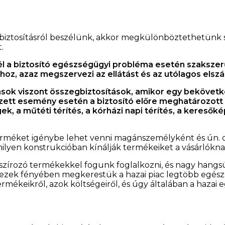
ségbiztosításról beszélünk, akkor megkülönböztethetünk 
t.
l a biztosító egészségügyi probléma esetén szakszerű
z, azaz megszervezi az ellátást és az utólagos elszámo
sok viszont összegbiztosítások, amikor egy bekövetk
t esemény esetén a biztosító előre meghatározott ös
k, a műtéti térítés, a kórházi napi térítés, a keresőké
erméket igénybe lehet venni magánszemélyként és ún. cso
ilyen konstrukcióban kínálják termékeiket a vásárlókna
nszírozó termékekkel fogunk foglalkozni, és nagy hangs
dezek fényében megkerestük a hazai piac legtöbb egészsé
keikről, azok költségeiről, és úgy általában a hazai eg