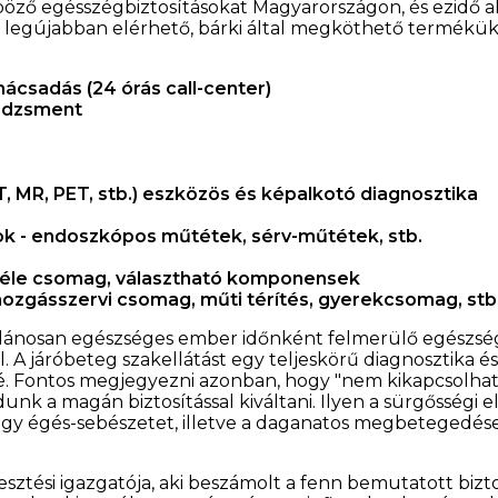
öző egésszégbiztosításokat Magyarországon, és ezidő a
 a legújabban elérhető, bárki által megköthető termékük
nácsadás (24 órás call-center)
edzsment
(CT, MR, PET, stb.) eszközös és képalkotó diagnosztika
k - endoszkópos műtétek, sérv-műtétek, stb.
bféle csomag, választható komponensek
ozgásszervi csomag, műti térítés, gyerekcsomag, stb
lánosan egészséges ember időnként felmerülő egészség
. A járóbeteg szakellátást egy teljeskörű diagnosztika és
ssé. Fontos megjegyezni azonban, hogy "nem kikapcsolhat
unk a magán biztosítással kiváltani. Ilyen a sürgősségi e
 vagy égés-sebészetet, illetve a daganatos megbetegedés
sztési igazgatója, aki beszámolt a fenn bemutatott biztosít