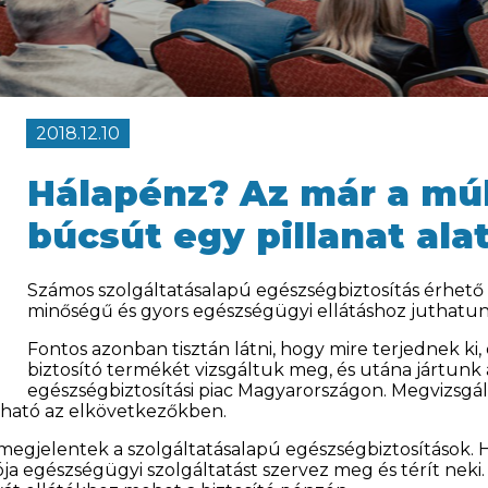
2018.12.10
Hálapénz? Az már a múlt
búcsút egy pillanat ala
Számos szolgáltatásalapú egészségbiztosítás érhető
minőségű és gyors egészségügyi ellátáshoz juthat
Fontos azonban tisztán látni, hogy mire terjednek ki
biztosító termékét vizsgáltuk meg, és utána jártunk 
egészségbiztosítási piac Magyarországon. Megvizsgált
árható az elkövetkezőkben.
gjelentek a szolgáltatásalapú egészségbiztosítások. Ha
a egészségügyi szolgáltatást szervez meg és térít neki. 