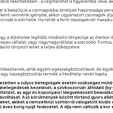
ozatok tekintetében - a cégméretet is figyelembe véve, a
okat is beépítjük a csomagokba, amelyek hasznossága pe
nt vennénk igénybe, akkor ugyanazon csomagok díja - 
osát is elérhetik. Ha tehát a fenti összegeknél maradunk
 hogy a díjtételek legfőbb módosító tényezője az életkor 
es vállalat, vagy nagynagyvállalat a szerződő. Fontos, h
soló tényező lehet a teljes díjképzésre.
tékesítenek, amik egyéni egészségbiztosítások. Az egyik
k egy összegbiztosítás termék a MedHelp nevet kapta:
jezetten a súlyos betegségek esetén szükséges műté
egbetegedések kezelését, a szívkoszorúér áthidaló (by-
ültetést, az agyi és koponyaűri idegsebészeti beavatk
távolítását. A jó körülmények között történő gyors el
eket, akiket a nemzetközi színtérről válogatott kiváló o
 éves korig nyújt fedezetet. A díja nem változik a kor 