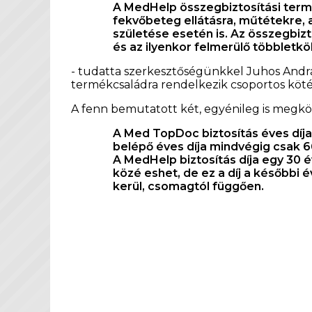
A MedHelp összegbiztosítási termé
fekvőbeteg ellátásra, műtétekre, 
születése esetén is. Az összegbiz
és az ilyenkor felmerülő többletköl
- tudatta szerkesztőségünkkel Juhos András
termékcsaládra rendelkezik csoportos kötés
A fenn bemutatott két, egyénileg is megkö
A Med TopDoc biztosítás éves díja,
belépő éves díja mindvégig csak 66
A MedHelp biztosítás díja egy 30 é
közé eshet, de ez a díj a későbbi
kerül, csomagtól függően.