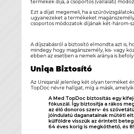
termékek díja, a csoportos (vállalati) mód
Ezt a díjat megemeli, ha a szűrővizsgálat
ugyanezeket a termékeket magánszemélyké
csoportos módozatok díjának két-három-szor
A díjszabásról a biztosító elmondta azt is,
mindegy hogy magánszemély, kis- vagy közep
ebben az esetben a nemek aránya is befolyá
Uniqa Biztosító
Az Uniqanál jelenleg két olyan terméket ér
TopDoc névre hallgat, míg a másik, amelyi
A Med TopDoc biztosítás egy kife
fókuszál. Így biztosítja a rákos m
az élő donoros szerv- és szövetát
jóindulatú daganatainak műtéti el
külföldre visszük az érintett beteg
64 éves korig is megköthető, és 85