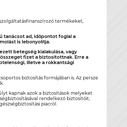
szolgáltatásfinanszírozó termékeket,
 tanácsot ad, időpontot foglal a
lást is lebonyolítja.
ezett betegség kialakulása, vagy
szeget fizet a biztosítottnak. Erre a
ptelenségi, illetve a rokkantsági
portos biztosítás formájában is. Az persze
k.
úlyt kapnak azok a biztosítások melyeket
gbiztosításával rendelkező biztosítóit,
észségbiztosítási piacról.