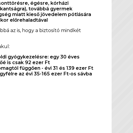
onttörésre, égésre, kórházi
okkantságra), továbbá gyermek
egség miatt kieső jövedelem pótlására
 kor előrehaladtával
bá az is, hogy a biztosító mindkét
kul:
földi gyógykezelésre: egy 30 éves
őé is csak 92 ezer Ft
omagtól függően - évi 31 és 139 ezer Ft
yfélre az évi 35-165 ezer Ft-os sávba