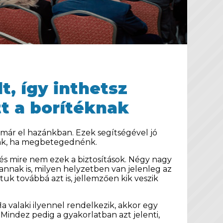
, így inthetsz
tt a borítéknak
 már el hazánkban. Ezek segítségével jó
unk, ha megbetegednénk.
, és mire nem ezek a biztosítások. Négy nagy
annak is, milyen helyzetben van jelenleg az
uk továbbá azt is, jellemzően kik veszik
 valaki ilyennel rendelkezik, akkor egy
Mindez pedig a gyakorlatban azt jelenti,