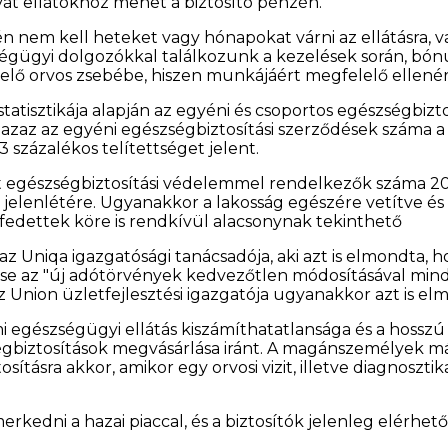
vát ellátókhoz mehet a biztosító pénzén.
n nem kell heteket vagy hónapokat várni az ellátásra, va
ségügyi dolgozókkal találkozunk a kezelések során, bó
elő orvos zsebébe, hiszen munkájáért megfelelő ellenér
statisztikája alapján az egyéni és csoportos egészségbiz
azaz az egyéni egészségbiztosítási szerződések száma a 1
 százalékos telítettséget jelent.
t egészségbiztosítási védelemmel rendelkezők száma 20 
ok jelenlétére. Ugyanakkor a lakosság egészére vetítve és 
lefedettek köre is rendkívül alacsonynak tekinthető
 az Uniqa igazgatósági tanácsadója, aki azt is elmondta,
ése az "új adótörvények kedvezőtlen módosításával mi
 az Union üzletfejlesztési igazgatója ugyanakkor azt is 
 egészségügyi ellátás kiszámíthatatlansága és a hosszú v
gbiztosítások megvásárlása iránt. A magánszemélyek má
tosításra akkor, amikor egy orvosi vizit, illetve diagnoszti
edni a hazai piaccal, és a biztosítók jelenleg elérhet