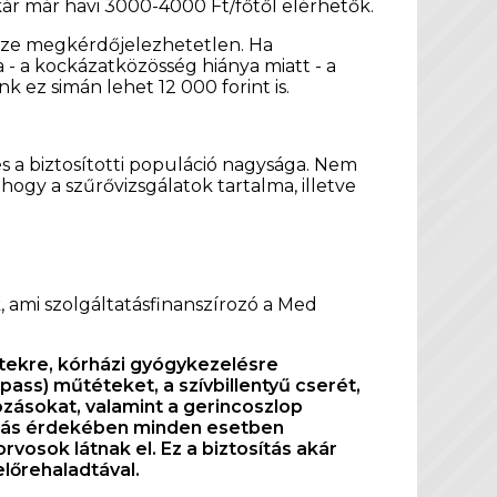
kár már havi 3000-4000 Ft/főtől elérhetők.
rsze megkérdőjelezhetetlen. Ha
a kockázatközösség hiánya miatt - a
 ez simán lehet 12 000 forint is.
és a biztosítotti populáció nagysága. Nem
ogy a szűrővizsgálatok tartalma, illetve
, ami szolgáltatásfinanszírozó a Med
tekre, kórházi gyógykezelésre
pass) műtéteket, a szívbillentyű cserét,
ozásokat, valamint a gerincoszlop
látás érdekében minden esetben
rvosok látnak el. Ez a biztosítás akár
előrehaladtával.