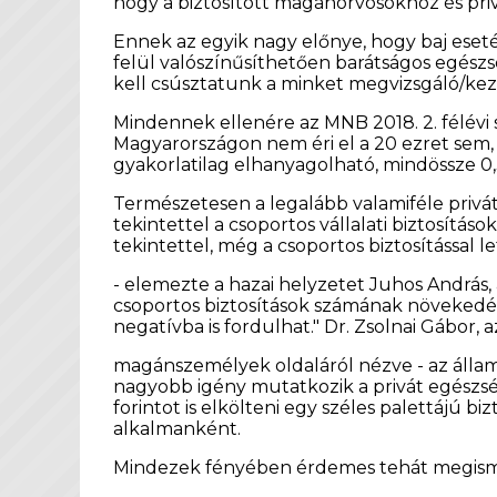
hogy a biztosított magánorvosokhoz és pri
Ennek az egyik nagy előnye, hogy baj eseté
felül valószínűsíthetően barátságos egész
kell csúsztatunk a minket megvizsgáló/kez
Mindennek ellenére az MNB 2018. 2. félévi 
Magyarországon nem éri el a 20 ezret sem, 
gyakorlatilag elhanyagolható, mindössze 0,3
Természetesen a legalább valamiféle privá
tekintettel a csoportos vállalati biztosítás
tekintettel, még a csoportos biztosítással 
- elemezte a hazai helyzetet Juhos András,
csoportos biztosítások számának növeked
negatívba is fordulhat." Dr. Zsolnai Gábor,
magánszemélyek oldaláról nézve - az állami
nagyobb igény mutatkozik a privát egészsé
forintot is elkölteni egy széles palettájú biz
alkalmanként.
Mindezek fényében érdemes tehát megismerk