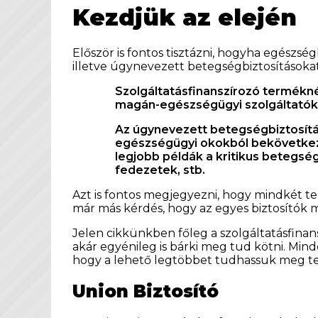
Kezdjük az elején
Először is fontos tisztázni, hogyha egész
illetve úgynevezett betegségbiztosításoka
Szolgáltatásfinanszírozó termékné
magán-egészségügyi szolgáltatókho
Az úgynevezett betegségbiztosítá
egészségügyi okokból bekövetkezet
legjobb példák a kritikus betegsége
fedezetek, stb.
Azt is fontos megjegyezni, hogy mindkét t
már más kérdés, hogy az egyes biztosítók m
Jelen cikkünkben főleg a szolgáltatásfina
akár egyénileg is bárki meg tud kötni. Min
hogy a lehető legtöbbet tudhassuk meg termé
Union Biztosító