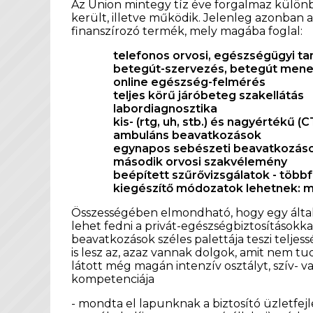
Az Union mintegy tíz éve forgalmaz különb
került, illetve működik. Jelenleg azonban
finanszírozó termék, mely magába foglal:
telefonos orvosi, egészségügyi ta
betegút-szervezés, betegút men
online egészség-felmérés
teljes körű járóbeteg szakellátás
labordiagnosztika
kis- (rtg, uh, stb.) és nagyértékű 
ambuláns beavatkozások
egynapos sebészeti beavatkozáso
második orvosi szakvélemény
beépített szűrővizsgálatok - töb
kiegészítő módozatok lehetnek: m
Összességében elmondható, hogy egy álta
lehet fedni a privát-egészségbiztosításokkal
beavatkozások széles palettája teszi telje
is lesz az, azaz vannak dolgok, amit nem tud
látott még magán intenzív osztályt, szív-
kompetenciája
- mondta el lapunknak a biztosító üzletfejle