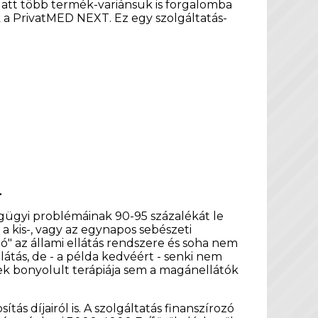
latt több termék-variánsuk is forgalomba
 a PrivatMED NEXT. Ez egy szolgáltatás-
.
ügyi problémáinak 90-95 százalékát le
 a kis-, vagy az egynapos sebészeti
ó" az állami ellátás rendszere és soha nem
llátás, de - a példa kedvéért - senki nem
ek bonyolult terápiája sem a magánellátók
ás díjairól is. A szolgáltatás finanszírozó