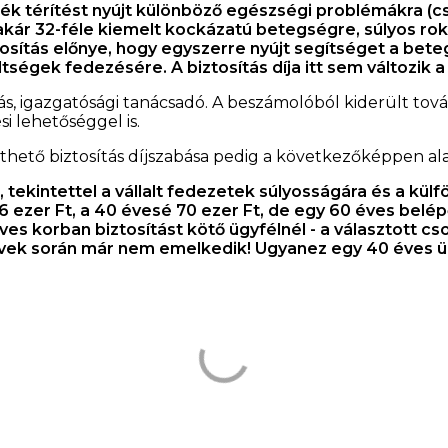
k térítést nyújt különböző egészségi problémákra (cs
akár 32-féle kiemelt kockázatú betegségre, súlyos r
tosítás előnye, hogy egyszerre nyújt segítséget a bet
tségek fedezésére. A biztosítás díja itt sem változik a
, igazgatósági tanácsadó. A beszámolóból kiderült továb
i lehetőséggel is.
thető biztosítás díjszabása pedig a következőképpen ala
 tekintettel a vállalt fedezetek súlyosságára és a kül
 ezer Ft, a 40 évesé 70 ezer Ft, de egy 60 éves belép
ves korban biztosítást kötő ügyfélnél - a választott cs
 évek során már nem emelkedik! Ugyanez egy 40 éves üg