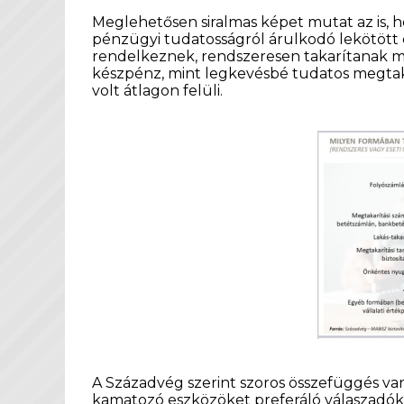
Meglehetősen siralmas képet mutat az is, 
pénzügyi tudatosságról árulkodó lekötött e
rendelkeznek, rendszeresen takarítanak me
készpénz, mint legkevésbé tudatos megtakar
volt átlagon felüli.
A Századvég szerint szoros összefüggés van
kamatozó eszközöket preferáló válaszadók k