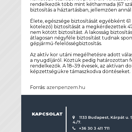
rendelkezők több mint kétharmada (67 száz
biztosítás a háztartásban, jellemzően anná
Élete, egészsége biztosítását egyébként 61 
kötelező) biztosítását a megkérdezettek 4
nem kötött biztosítást. A lakosság biztosít
átlagosan négyféle biztosítást tudnak spont
gépjármű-felelősségbiztosítás.
Az aktív kor utáni megélhetésre adott válas
a nyugdíjáról. Köztük pedig határozottan f
rendelkezők. A 18–39 évesek, az aktívan d
képzettségükre támaszkodva döntéseket. T
Forrás:
azenpenzem.hu
KAPCSOLAT
1133 Budapest, Kárpát u. 9
4./7.
+36 30 3 411 711