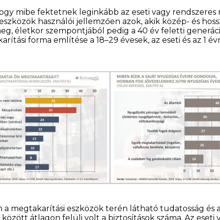
hogy mibe fektetnek leginkább az eseti vagy rendszere
szközök használói jellemzően azok, akik közép- és hoss
g, életkor szempontjából pedig a 40 év feletti generác
ítási forma említése a 18–29 évesek, az eseti és az 1 
 a megtakarítási eszközök terén látható tudatosság és a 
özött átlagon felüli volt a biztosítások száma. Az eseti