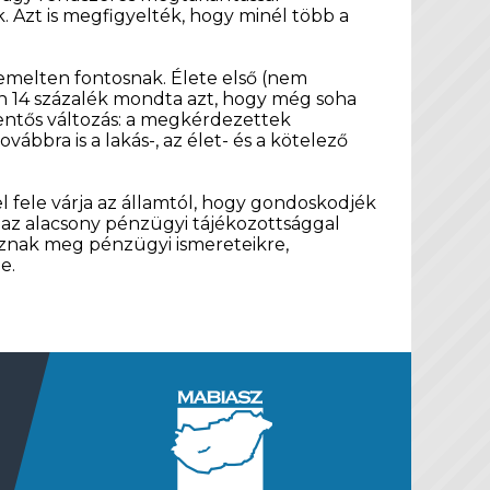
 Azt is megfigyelték, hogy minél több a
kiemelten fontosnak. Élete első (nem
en 14 százalék mondta azt, hogy még soha
elentős változás: a megkérdezettek
ábbra is a lakás-, az élet- és a kötelező
l fele várja az államtól, hogy gondoskodjék
s az alacsony pénzügyi tájékozottsággal
oznak meg pénzügyi ismereteikre,
e.