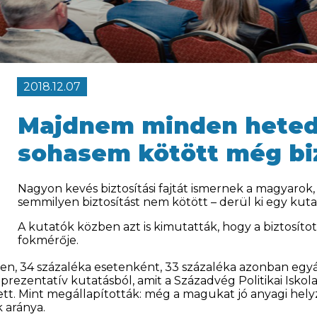
2018.12.07
Majdnem minden heted
sohasem kötött még biz
Nagyon kevés biztosítási fajtát ismernek a magyarok,
semmilyen biztosítást nem kötött – derül ki egy kuta
A kutatók közben azt is kimutatták, hogy a biztosí
fokmérője.
en, 34 százaléka esetenként, 33 százaléka azonban egyá
eprezentatív kutatásból, amit a Századvég Politikai Iskol
tt. Mint megállapították: még a magukat jó anyagi he
k aránya.