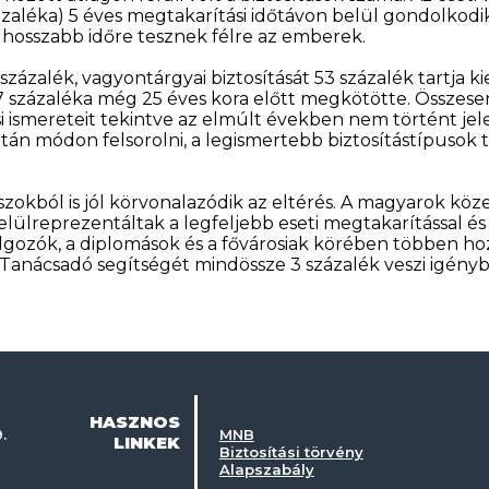
aléka) 5 éves megtakarítási időtávon belül gondolkodik.
l hosszabb időre tesznek félre az emberek.
százalék, vagyontárgyai biztosítását 53 százalék tartja 
7 százaléka még 25 éves kora előtt megkötötte. Összes
ási ismereteit tekintve az elmúlt években nem történt j
án módon felsorolni, a legismertebb biztosítástípusok tov
zokból is jól körvonalazódik az eltérés. A magyarok köze
elülreprezentáltak a legfeljebb eseti megtakarítással é
olgozók, a diplomások és a fővárosiak körében többen h
anácsadó segítségét mindössze 3 százalék veszi igényb
HASZNOS
.
MNB
LINKEK
Biztosítási törvény
Alapszabály