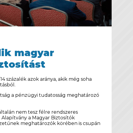
ik magyar
tosítást
 14 százalék azok aránya, akik még soha
tásból.
tottság a pénzügyi tudatosság meghatározó
ltalán nem tesz félre rendszeres
a Alapítvány a Magyar Biztosítók
lyzetűnek meghatározók körében is csupán