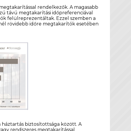
s megtakarítással rendelkezők. A magasabb
zú távú megtakarítási időpreferenciával
iók felülreprezentáltak. Ezzel szemben a
évnél rövidebb időre megtakarítók esetében
háztartás biztosítottsága között. A
 vagy rendszeres megtakarítással