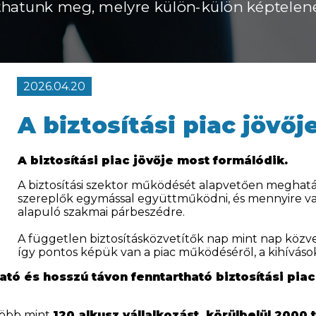
hatunk meg, melyre külön-külön képtelen
2026.04.20
A biztosítási piac jövő
A biztosítási piac jövője most formálódik.
A biztosítási szektor működését alapvetően meghatá
szereplők egymással együttműködni, és mennyire van
alapuló szakmai párbeszédre.
A független biztosításközvetítők nap mint nap közve
így pontos képük van a piac működéséről, a kihívásokr
tható és hosszú távon fenntartható biztosítási piac
több mint
120 alkusz vállalkozást, körülbelül 2000 