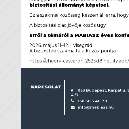
biztosítási állományt képvisel.
Ez a szakmai közösség készen áll arra, hog
A biztosítási piac jövője közös ügy.
Erről a témáról a MABIASZ éves konfer
2026. május 11–12. | Visegrád
A biztosítási szakma találkozási pontja
https://cheery-cascaron-2525d8.netlify.app/
KAPCSOLAT
1133 Budapest, Kárpát u. 9
4./7.
+36 30 3 411 711
info@mabiasz.hu