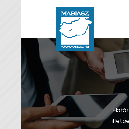
Határ
illet