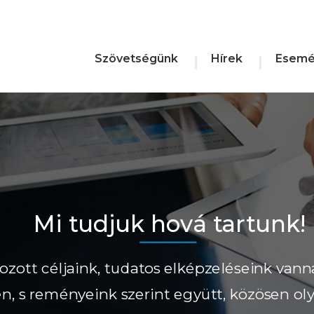
Szövetségünk
Hírek
Esemé
Mi tudjuk hová tartunk!
ozott céljaink, tudatos elképzeléseink vann
ően, s reményeink szerint együtt, közösen ol