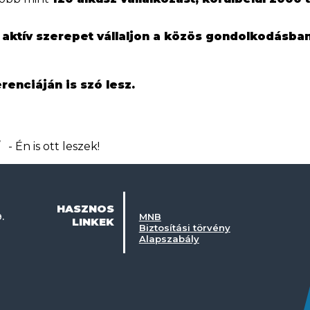
y
aktív szerepet vállaljon a közös gondolkodásban
enciáján is szó lesz.
- Én is ott leszek!
HASZNOS
.
MNB
LINKEK
Biztosítási törvény
Alapszabály