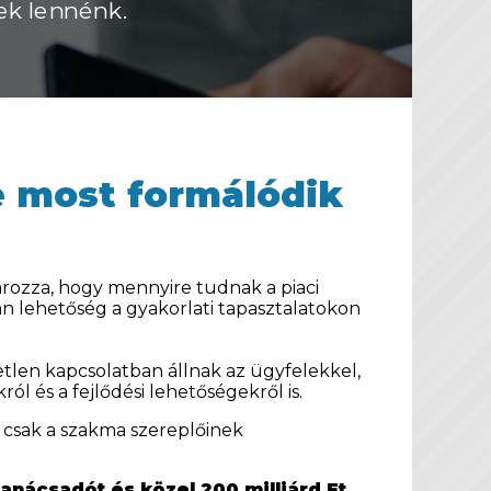
ek lennénk.
je most formálódik
rozza, hogy mennyire tudnak a piaci
 lehetőség a gyakorlati tapasztalatokon
tlen kapcsolatban állnak az ügyfelekkel,
ól és a fejlődési lehetőségekről is.
csak a szakma szereplőinek
tanácsadót és közel 200 milliárd Ft