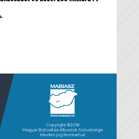
.
Copyright ©2018
Magyar Biztosítási Alkuszok Szövetsége
Minden jog fenntartva!