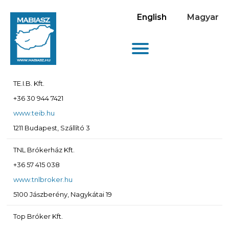
English
Magyar
TE.I.B. Kft.
+36 30 944 7421
www.teib.hu
1211 Budapest, Szállító 3
TNL Brókerház Kft.
+36 57 415 038
www.tnlbroker.hu
5100 Jászberény, Nagykátai 19
Top Bróker Kft.