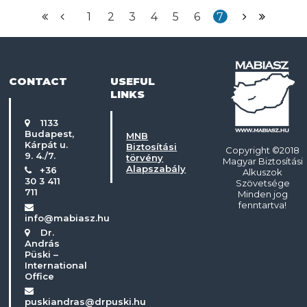
1
2
3
4
5
6
7
CONTACT
USEFUL
LINKS
1133
Budapest,
MNB
Kárpát u.
Biztosítási
Copyright ©2018
9. 4./7.
törvény
Magyar Biztosítási
Alapszabály
+36
Alkuszok
30 3 411
Szövetsége
711
Minden jog
fenntartva!
info@mabiasz.hu
Dr.
András
Püski –
International
Office
puskiandras@drpuski.hu