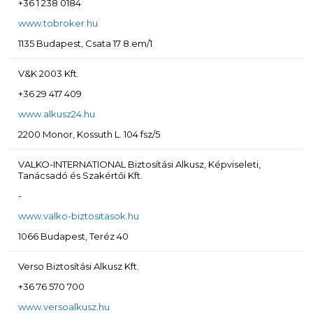
+36 1 238 0184
www.tobroker.hu
1135 Budapest, Csata 17 8.em/1
V&K 2003 Kft.
+36 29 417 409
www.alkusz24.hu
2200 Monor, Kossuth L. 104 fsz/5
VALKO-INTERNATIONAL Biztosítási Alkusz, Képviseleti,
Tanácsadó és Szakértői Kft.
-
www.valko-biztositasok.hu
1066 Budapest, Teréz 40
Verso Biztosítási Alkusz Kft.
+36 76 570 700
www.versoalkusz.hu