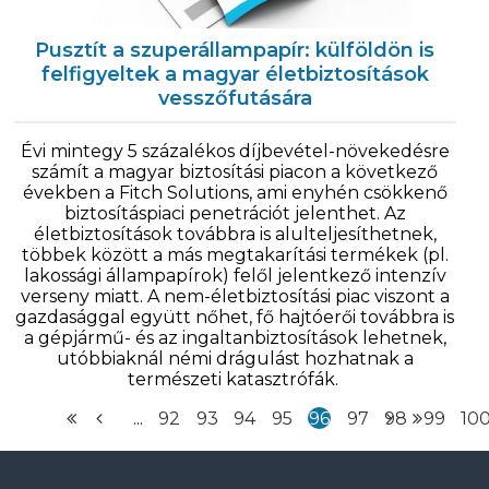
Pusztít a szuperállampapír: külföldön is
felfigyeltek a magyar életbiztosítások
vesszőfutására
Évi mintegy 5 százalékos díjbevétel-növekedésre
számít a magyar biztosítási piacon a következő
években a Fitch Solutions, ami enyhén csökkenő
biztosításpiaci penetrációt jelenthet. Az
életbiztosítások továbbra is alulteljesíthetnek,
többek között a más megtakarítási termékek (pl.
lakossági állampapírok) felől jelentkező intenzív
verseny miatt. A nem-életbiztosítási piac viszont a
gazdasággal együtt nőhet, fő hajtóerői továbbra is
a gépjármű- és az ingaltanbiztosítások lehetnek,
utóbbiaknál némi drágulást hozhatnak a
természeti katasztrófák.
...
92
93
94
95
96
97
98
99
10