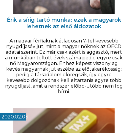
Érik a sírig tartó munka: ezek a magyarok
lehetnek az első áldozatok
A magyar férfiaknak átlagosan 7-tel kevesebb
nyugdíjasév jut, mint a magyar nőknek az OECD
adatai szerint. Ez már csak azért is aggasztó, mert
a munkában töltött évek száma pedig egyre csak
nő Magyarországon. Ehhez képest viszonylag
kevés magyarnak jut eszébe az előtakarékosság:
pedig a társadalom előregszik, így egyre
kevesebb dolgozónak kell eltartania egyre több
nyugdíjast, amit a rendszer előbb-utóbb nem fog
bírni.
2020.02.03