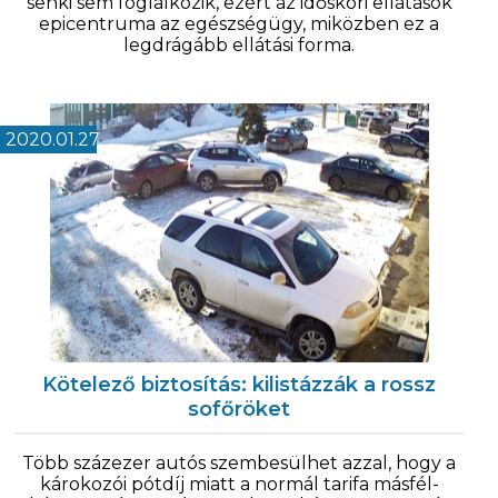
senki sem foglalkozik, ezért az időskori ellátások
epicentruma az egészségügy, miközben ez a
legdrágább ellátási forma.
2020.01.27
Kötelező biztosítás: kilistázzák a rossz
sofőröket
Több százezer autós szembesülhet azzal, hogy a
károkozói pótdíj miatt a normál tarifa másfél-