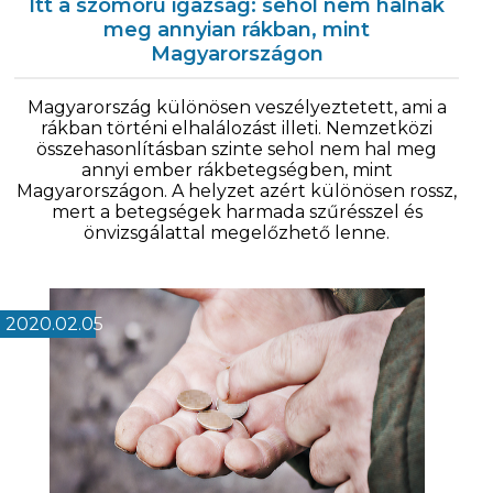
Itt a szomorú igazság: sehol nem halnak
meg annyian rákban, mint
Magyarországon
Magyarország különösen veszélyeztetett, ami a
rákban történi elhalálozást illeti. Nemzetközi
összehasonlításban szinte sehol nem hal meg
annyi ember rákbetegségben, mint
Magyarországon. A helyzet azért különösen rossz,
mert a betegségek harmada szűrésszel és
önvizsgálattal megelőzhető lenne.
2020.02.05