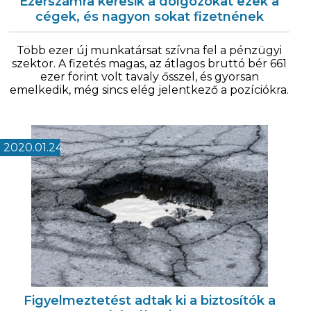
Ezerszámra keresik a dolgozókat ezek a
cégek, és nagyon sokat fizetnének
Több ezer új munkatársat szívna fel a pénzügyi
szektor. A fizetés magas, az átlagos bruttó bér 661
ezer forint volt tavaly ősszel, és gyorsan
emelkedik, még sincs elég jelentkező a pozíciókra.
2020.01.24
Figyelmeztetést adtak ki a biztosítók a