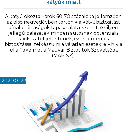
kátyúk miatt
A kátyú okozta károk 60-70 százaléka jellemzően
az első negyedévben történik a kátyúbiztosítást
kínáló társaságok tapasztalatai szerint. Az ilyen
jellegű balesetek minden autósnak potenciális
kockázatot jelentenek, ezért érdemes
biztosítással felkészülni a váratlan esetekre – hívja
fel a figyelmet a Magyar Biztosítók Szövetsége
(MABISZ).
2020.01.23