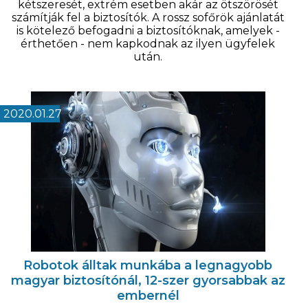
kétszeresét, extrém esetben akár az ötszörösét
számítják fel a biztosítók. A rossz sofőrök ajánlatát
is kötelező befogadni a biztosítóknak, amelyek -
érthetően - nem kapkodnak az ilyen ügyfelek
után.
2020.01.27
Robotok álltak munkába a legnagyobb
magyar biztosítónál, 12-szer gyorsabbak az
embernél