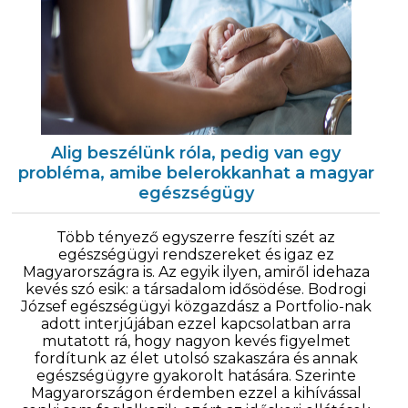
Alig beszélünk róla, pedig van egy
probléma, amibe belerokkanhat a magyar
egészségügy
Több tényező egyszerre feszíti szét az
egészségügyi rendszereket és igaz ez
Magyarországra is. Az egyik ilyen, amiről idehaza
kevés szó esik: a társadalom idősödése. Bodrogi
József egészségügyi közgazdász a Portfolio-nak
adott interjújában ezzel kapcsolatban arra
mutatott rá, hogy nagyon kevés figyelmet
fordítunk az élet utolsó szakaszára és annak
egészségügyre gyakorolt hatására. Szerinte
Magyarországon érdemben ezzel a kihívással