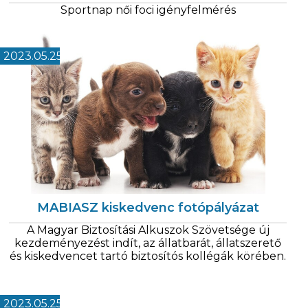
Sportnap női foci igényfelmérés
2023.05.25
MABIASZ kiskedvenc fotópályázat
A Magyar Biztosítási Alkuszok Szövetsége új
kezdeményezést indít, az állatbarát, állatszerető
és kiskedvencet tartó biztosítós kollégák körében.
2023.05.25