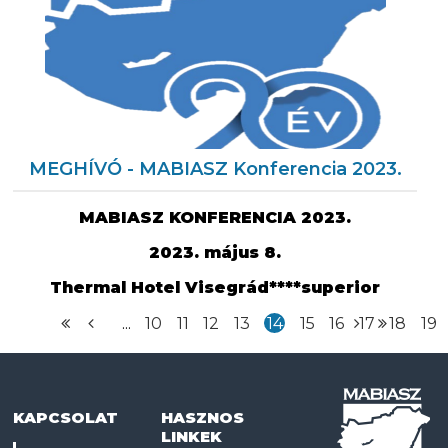
MEGHÍVÓ - MABIASZ Konferencia 2023.
MABIASZ KONFERENCIA 2023.
2023. május 8.
Thermal Hotel Visegrád****superior
...
10
11
12
13
14
15
16
17
18
19
KAPCSOLAT
HASZNOS
LINKEK