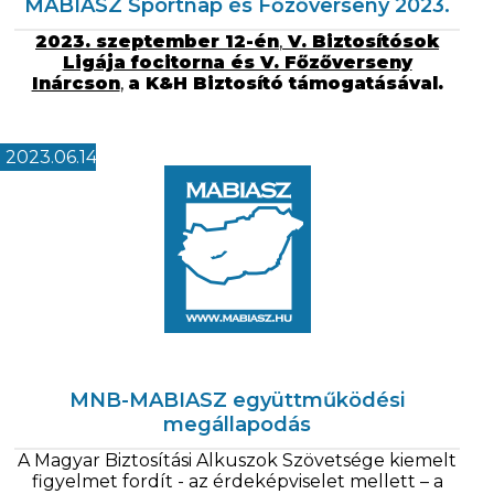
MABIASZ Sportnap és Főzőverseny 2023.
2023. szeptember 12-én
,
V. Biztosítósok
Ligája focitorna és V. Főzőverseny
Inárcson
,
a K&H Biztosító támogatásával.
2023.06.14
MNB-MABIASZ együttműködési
megállapodás
A Magyar Biztosítási Alkuszok Szövetsége kiemelt
figyelmet fordít - az érdeképviselet mellett – a